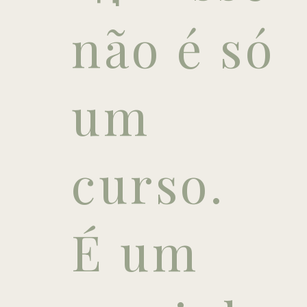
não é só
um
curso.
É um